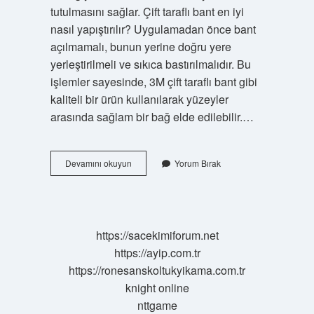
tutulmasını sağlar. Çift taraflı bant en iyi
nasıl yapıştırılır? Uygulamadan önce bant
açılmamalı, bunun yerine doğru yere
yerleştirilmeli ve sıkıca bastırılmalıdır. Bu
işlemler sayesinde, 3M çift taraflı bant gibi
kaliteli bir ürün kullanılarak yüzeyler
arasında sağlam bir bağ elde edilebilir.…
Çift
Devamını okuyun
Yorum Bırak
Taraflı
Bant
Tene
Yapışır
Mı
https://sacekimiforum.net
https://ayip.com.tr
https://ronesanskoltukyikama.com.tr
knight online
nttgame