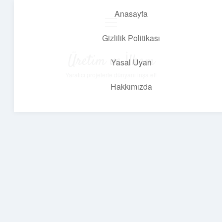
Anasayfa
menüyü
aç
Gizlilik Politikası
Üretim ve İlham
Yasal Uyarı
Yaratıcı projelerle dünyanı inşa et!
Hakkımızda