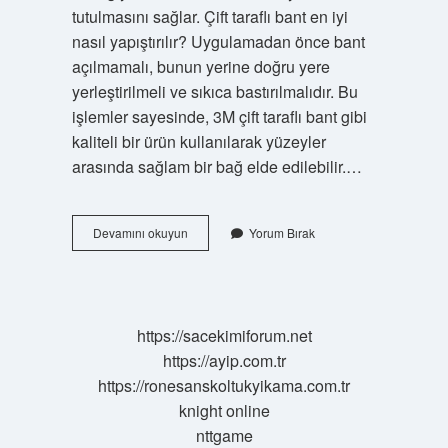
tutulmasını sağlar. Çift taraflı bant en iyi
nasıl yapıştırılır? Uygulamadan önce bant
açılmamalı, bunun yerine doğru yere
yerleştirilmeli ve sıkıca bastırılmalıdır. Bu
işlemler sayesinde, 3M çift taraflı bant gibi
kaliteli bir ürün kullanılarak yüzeyler
arasında sağlam bir bağ elde edilebilir.…
Çift
Devamını okuyun
Yorum Bırak
Taraflı
Bant
Tene
Yapışır
Mı
https://sacekimiforum.net
https://ayip.com.tr
https://ronesanskoltukyikama.com.tr
knight online
nttgame