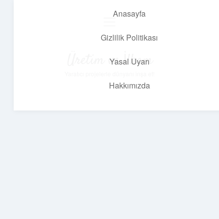
Anasayfa
menüyü
aç
Gizlilik Politikası
Üretim ve İlham
Yasal Uyarı
Yaratıcı projelerle dünyanı inşa et!
Hakkımızda