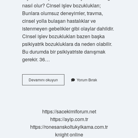
nasıl olur? Cinsel işlev bozuklukları;
Bunlara olumsuz deneyimler, travma,
cinsel yolla bulaşan hastalıklar ve
istenmeyen gebelikler gibi olaylar dahildir.
Cinsel işlev bozuklukları bazen başka
psikiyatrik bozukluklara da neden olabilir.
Bu durumda bir psikiyatriste danışmak
gerekir. 36…
Sekste
Devamını okuyun
Yorum Bırak
Işlev
Ne
Demek
https://sacekimiforum.net
https://ayip.com.tr
https://ronesanskoltukyikama.com.tr
knight online