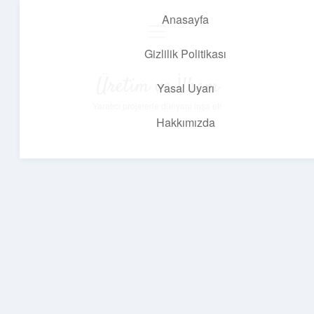
Anasayfa
menüyü
aç
Gizlilik Politikası
Üretim ve İlham
Yasal Uyarı
Yaratıcı projelerle dünyanı inşa et!
Hakkımızda