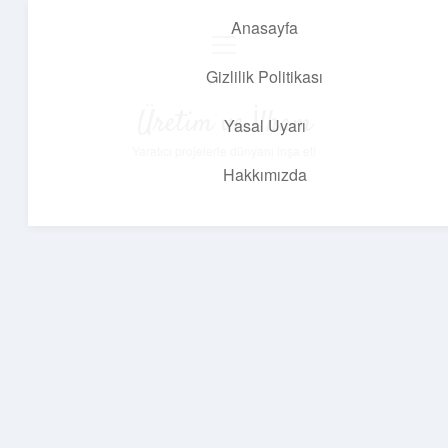
Anasayfa
menüyü
aç
Gizlilik Politikası
Üretim ve İlham
Yasal Uyarı
Yaratıcı projelerle dünyanı inşa et!
Hakkımızda