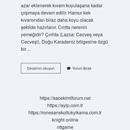
azar eklenerek kıvam koyulaşana kadar
çırpmaya devam edilir. Hamur kek
kıvamından biraz daha koyu olacak
şekilde hazırlanır. Cırıtta nerenin
yemeğidir? Çırıhta (Lazca: Cecveş veya
Cecveşi), Doğu Karadeniz bölgesine özgü
bir…
Cırıtta
Devamını okuyun
Yorum Bırak
Nasıl
Yapılır
https://sacekimiforum.net
https://ayip.com.tr
https://ronesanskoltukyikama.com.tr
knight online
nttgame