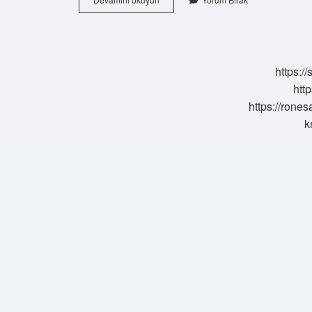
Cumhuriyetinin
Temel
Ilkeleri
Nedir
https:/
http
https://rone
k