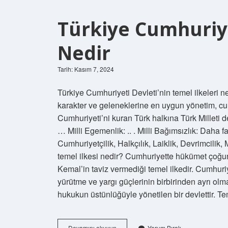
Türkiye Cumhuriye
Nedir
Tarih: Kasım 7, 2024
Türkiye Cumhuriyeti Devleti’nin temel ilkeleri ne
karakter ve geleneklerine en uygun yönetim, cumh
Cumhuriyeti’ni kuran Türk halkına Türk Milleti de
… Milli Egemenlik: .. . Milli Bağımsızlık: Daha 
Cumhuriyetçilik, Halkçılık, Laiklik, Devrimcilik, M
temel ilkesi nedir? Cumhuriyette hükümet çoğunl
Kemal’in taviz vermediği temel ilkedir. Cumhuriy
yürütme ve yargı güçlerinin birbirinden ayrı olm
hukukun üstünlüğüyle yönetilen bir devlettir. 
Türkiye
Devamını okuyun
Yorum Bırak