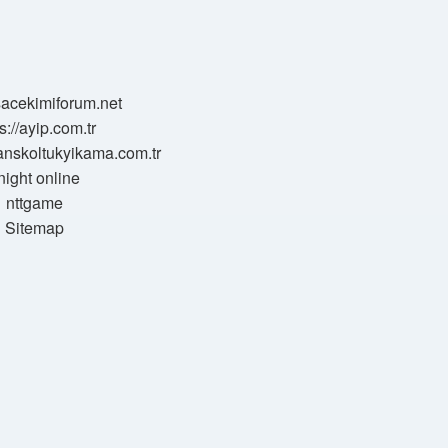
/sacekimiforum.net
s://ayip.com.tr
sanskoltukyikama.com.tr
night online
nttgame
Sitemap