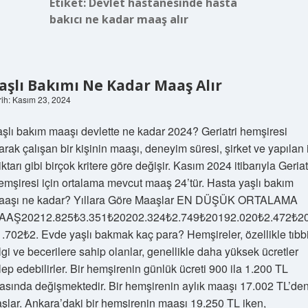
Etiket:
Devlet hastanesinde hasta
bakıcı ne kadar maaş alır
aşlı Bakımı Ne Kadar Maaş Alır
rih: Kasım 23, 2024
şlı bakım maaşı devlette ne kadar 2024? Geriatri hemşiresi
arak çalışan bir kişinin maaşı, deneyim süresi, şirket ve yapılan 
ktarı gibi birçok kritere göre değişir. Kasım 2024 itibarıyla Geriat
mşiresi için ortalama mevcut maaş 24’tür. Hasta yaşlı bakım
aaşı ne kadar? Yıllara Göre Maaşlar EN DÜŞÜK ORTALAMA
AAŞ20212.825₺3.351₺20202.324₺2.749₺20192.020₺2.472₺2
.702₺2. Evde yaşlı bakmak kaç para? Hemşireler, özellikle tıbb
lgi ve becerilere sahip olanlar, genellikle daha yüksek ücretler
lep edebilirler. Bir hemşirenin günlük ücreti 900 ila 1.200 TL
asında değişmektedir. Bir hemşirenin aylık maaşı 17.002 TL’de
şlar. Ankara’daki bir hemşirenin maaşı 19.250 TL iken,