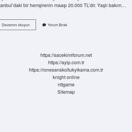
tanbul’daki bir hemşirenin maaşı 20.000 TL’dir. Yaşlı bakım…
Yaşlı
Devamını okuyun
Yorum Bırak
Bakımı
Ne
Kadar
Maaş
Alır
https://sacekimiforum.net
https://ayip.com.tr
https://ronesanskoltukyikama.com.tr
knight online
nttgame
Sitemap