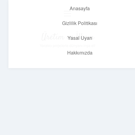
Anasayfa
menüyü
aç
Gizlilik Politikası
Üretim ve İlham
Yasal Uyarı
Yaratıcı projelerle dünyanı inşa et!
Hakkımızda