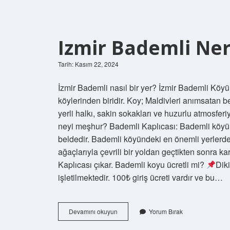
Izmir Bademli Ner
Tarih: Kasım 22, 2024
İzmir Bademli nasıl bir yer? İzmir Bademli Köy
köylerinden biridir. Koy; Maldivleri anımsatan
yerli halkı, sakin sokakları ve huzurlu atmosfer
neyi meşhur? Bademli Kaplıcası: Bademli köyü, k
beldedir. Bademli köyündeki en önemli yerlerden
ağaçlarıyla çevrili bir yoldan geçtikten sonra k
Kaplıcası çıkar. Bademli koyu ücretli mi?
Dik
işletilmektedir. 100₺ giriş ücreti vardır ve bu…
Izmir
Devamını okuyun
Yorum Bırak
Bademli
Nereye