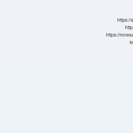
Bağlı
https:/
http
https://rone
k