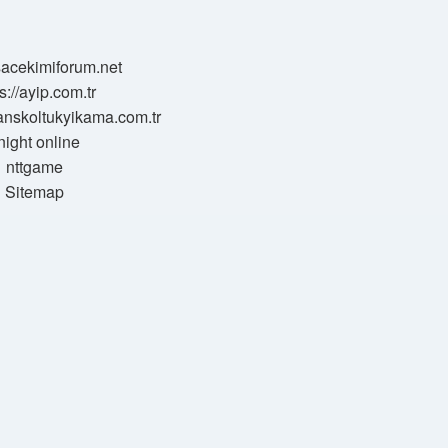
/sacekimiforum.net
s://ayip.com.tr
sanskoltukyikama.com.tr
night online
nttgame
Sitemap