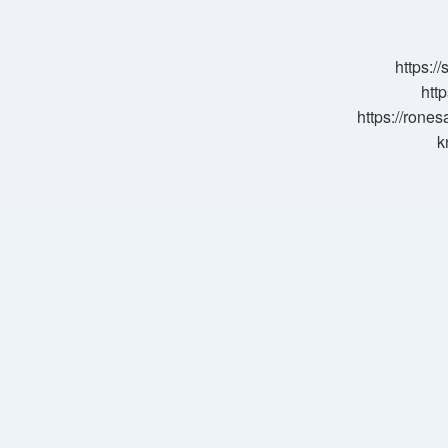
Bir
Yenilenir
https:/
http
https://rone
k