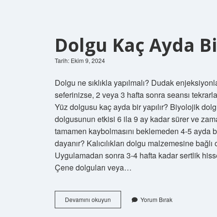
Dolgu Kaç Ayda Bi
Tarih: Ekim 9, 2024
Dolgu ne sıklıkla yapılmalı? Dudak enjeksiyonları
seferinizse, 2 veya 3 hafta sonra seansı tekrarl
Yüz dolgusu kaç ayda bir yapılır? Biyolojik dolgu
dolgusunun etkisi 6 ila 9 ay kadar sürer ve za
tamamen kaybolmasını beklemeden 4-5 ayda bir t
dayanır? Kalıcılıkları dolgu malzemesine bağlı o
Uygulamadan sonra 3-4 hafta kadar sertlik hiss
Çene dolguları veya…
Dolgu
Devamını okuyun
Yorum Bırak
Kaç
Ayda