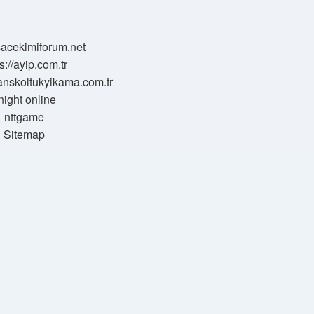
/sacekimiforum.net
s://ayip.com.tr
sanskoltukyikama.com.tr
night online
nttgame
Sitemap