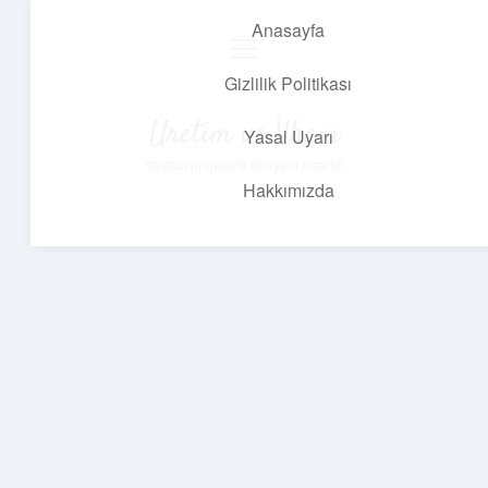
Anasayfa
menüyü
aç
Gizlilik Politikası
Üretim ve İlham
Yasal Uyarı
Yaratıcı projelerle dünyanı inşa et!
Hakkımızda