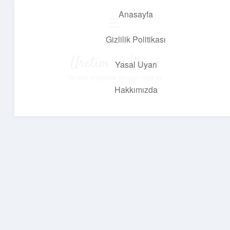
Anasayfa
menüyü
aç
Gizlilik Politikası
Üretim ve İlham
Yasal Uyarı
Yaratıcı projelerle dünyanı inşa et!
Hakkımızda