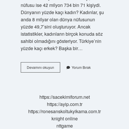
nüfusu ise 42 milyon 734 bin 71 kişiydi.
Dünyanın yüzde kaçı kadın? Kadınlar, şu
anda 8 milyar olan dünya nüfusunun
yüzde 49,7’sini oluşturuyor. Ancak
istatistikler, kadınların birçok konuda söz
sahibi olmadığını gösteriyor. Türkiye’nin
yüzde kaçı erkek? Başka bir…
Dünyada
Devamını okuyun
Yorum Bırak
En
Çok
Kadın
Mı
Erkek
https://sacekimiforum.net
Mi
https://ayip.com.tr
https://ronesanskoltukyikama.com.tr
knight online
nttgame