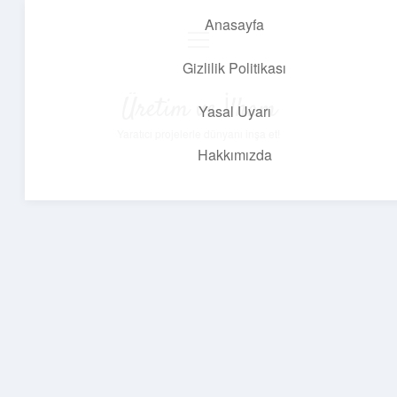
Anasayfa
menüyü
aç
Gizlilik Politikası
Üretim ve İlham
Yasal Uyarı
Yaratıcı projelerle dünyanı inşa et!
Hakkımızda