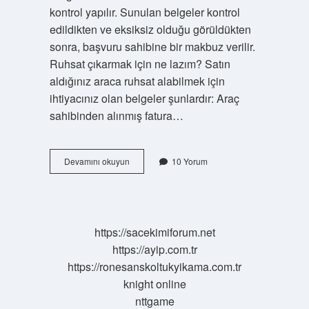
kontrol yapılır. Sunulan belgeler kontrol
edildikten ve eksiksiz olduğu görüldükten
sonra, başvuru sahibine bir makbuz verilir.
Ruhsat çıkarmak için ne lazım? Satın
aldığınız araca ruhsat alabilmek için
ihtiyacınız olan belgeler şunlardır: Araç
sahibinden alınmış fatura…
Ruhsat
Devamını okuyun
10 Yorum
Almak
Için
Ne
Gerekli
https://sacekimiforum.net
https://ayip.com.tr
https://ronesanskoltukyikama.com.tr
knight online
nttgame