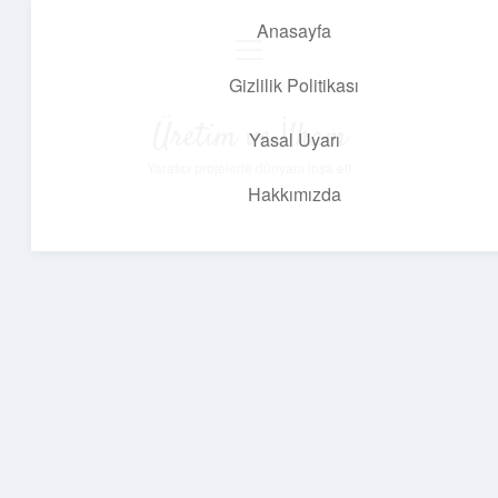
Anasayfa
menüyü
aç
Gizlilik Politikası
Üretim ve İlham
Yasal Uyarı
Yaratıcı projelerle dünyanı inşa et!
Hakkımızda