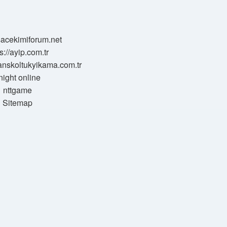
/sacekimiforum.net
s://ayip.com.tr
sanskoltukyikama.com.tr
night online
nttgame
Sitemap