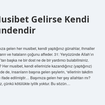
usibet Gelirse Kendi
ündendir
ıza gelen her musibet, kendi yaptığınız günahlar, ihmaller
arın ve hataların çoğunu affeder. 31: Yeryüzünde Allah’ın
n başka ne bir dost ne de bir yardımcı bulabilirsiniz.
 Her musibet, kendi ellerinizle kazandığınız (yaptığınız)
e de, insanların başına gelen şeylerin, “ellerinin takdim
u ifade edilmiştir… Başımıza gelen her şey allahtan mı?
, çünkü kötülükte iyilik yoktur. Bu sözün…