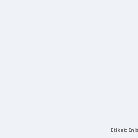
Etiket:
En 