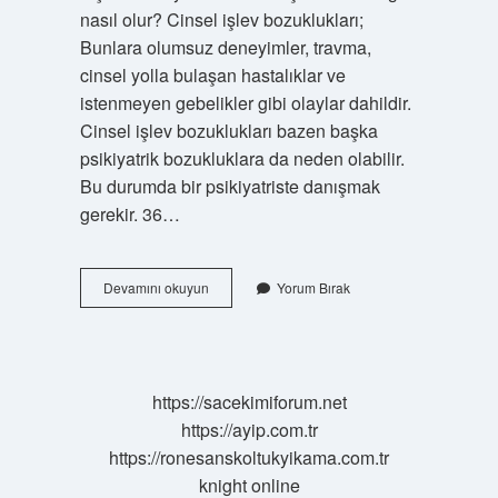
nasıl olur? Cinsel işlev bozuklukları;
Bunlara olumsuz deneyimler, travma,
cinsel yolla bulaşan hastalıklar ve
istenmeyen gebelikler gibi olaylar dahildir.
Cinsel işlev bozuklukları bazen başka
psikiyatrik bozukluklara da neden olabilir.
Bu durumda bir psikiyatriste danışmak
gerekir. 36…
Sekste
Devamını okuyun
Yorum Bırak
Işlev
Ne
Demek
https://sacekimiforum.net
https://ayip.com.tr
https://ronesanskoltukyikama.com.tr
knight online