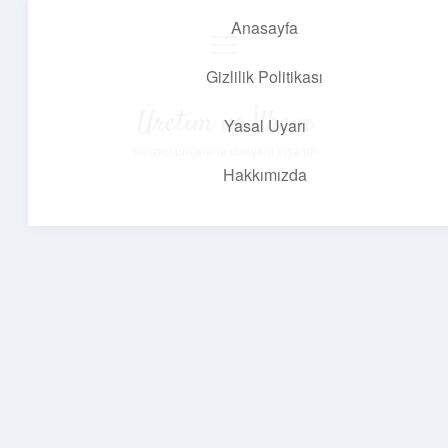
Anasayfa
menüyü
aç
Gizlilik Politikası
Üretim ve İlham
Yasal Uyarı
Yaratıcı projelerle dünyanı inşa et!
Hakkımızda