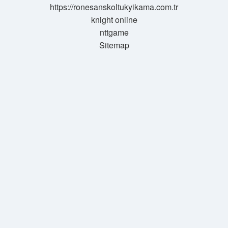
https://ronesanskoltukyikama.com.tr
knight online
nttgame
Sitemap