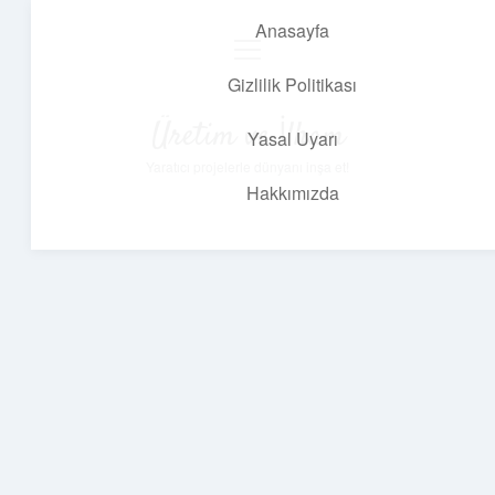
Anasayfa
menüyü
aç
Gizlilik Politikası
Üretim ve İlham
Yasal Uyarı
Yaratıcı projelerle dünyanı inşa et!
Hakkımızda