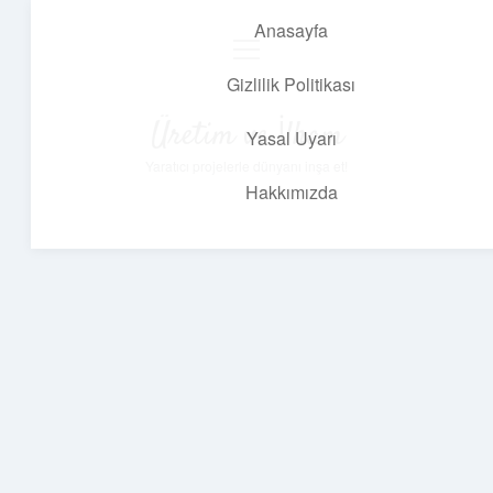
Anasayfa
menüyü
aç
Gizlilik Politikası
Üretim ve İlham
Yasal Uyarı
Yaratıcı projelerle dünyanı inşa et!
Hakkımızda