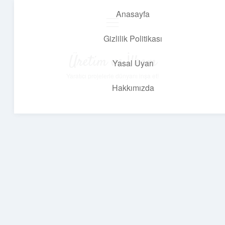
Anasayfa
menüyü
aç
Gizlilik Politikası
Üretim ve İlham
Yasal Uyarı
Yaratıcı projelerle dünyanı inşa et!
Hakkımızda