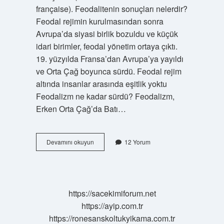
française). Feodalitenin sonuçları nelerdir?
Feodal rejimin kurulmasından sonra
Avrupa’da siyasi birlik bozuldu ve küçük
idari birimler, feodal yönetim ortaya çıktı.
19. yüzyılda Fransa’dan Avrupa’ya yayıldı
ve Orta Çağ boyunca sürdü. Feodal rejim
altında insanlar arasında eşitlik yoktu
Feodalizm ne kadar sürdü? Feodalizm,
Erken Orta Çağ’da Batı…
Feodalizmden
Devamını okuyun
12 Yorum
Sonra
Ne
Gelir
https://sacekimiforum.net
https://ayip.com.tr
https://ronesanskoltukyikama.com.tr