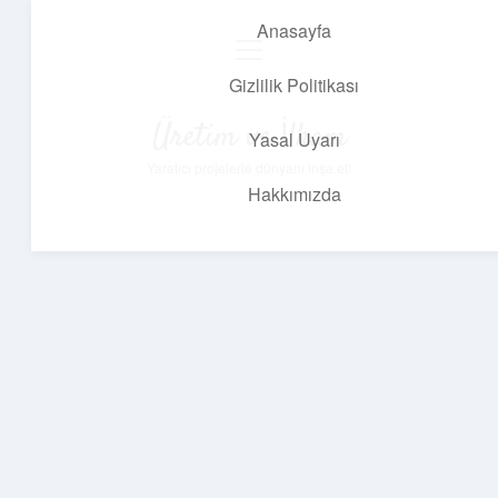
Anasayfa
menüyü
aç
Gizlilik Politikası
Üretim ve İlham
Yasal Uyarı
Yaratıcı projelerle dünyanı inşa et!
Hakkımızda