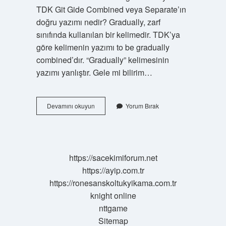
TDK Git Gide Combined veya Separate’ın
doğru yazımı nedir? Gradually, zarf
sınıfında kullanılan bir kelimedir. TDK’ya
göre kelimenin yazımı to be gradually
combined’dır. “Gradually” kelimesinin
yazımı yanlıştır. Gele mi bilirim…
Gele
Devamını okuyun
Yorum Bırak
Gide
Mi
Gide
Gele
Mi
https://sacekimiforum.net
https://ayip.com.tr
https://ronesanskoltukyikama.com.tr
knight online
nttgame
Sitemap