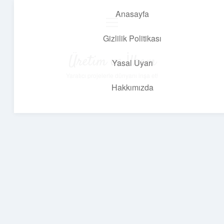
Anasayfa
menüyü
aç
Gizlilik Politikası
Üretim ve İlham
Yasal Uyarı
Yaratıcı projelerle dünyanı inşa et!
Hakkımızda