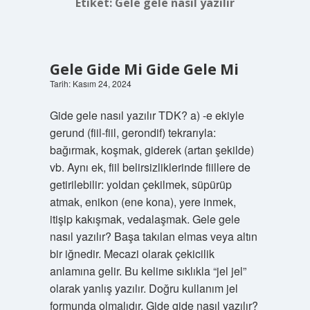
Etiket:
Gele gele nasıl yazılır
Gele Gide Mi Gide Gele Mi
Tarih: Kasım 24, 2024
Gide gele nasıl yazılır TDK? a) -e ekiyle
gerund (fiil-fiil, gerondif) tekrarıyla:
bağırmak, koşmak, giderek (artan şekilde)
vb. Aynı ek, fiil belirsizliklerinde fiillere de
getirilebilir: yoldan çekilmek, süpürüp
atmak, enikon (ene kona), yere inmek,
itişip kakışmak, vedalaşmak. Gele gele
nasıl yazılır? Başa takılan elmas veya altın
bir iğnedir. Mecazi olarak çekicilik
anlamına gelir. Bu kelime sıklıkla “jel jel”
olarak yanlış yazılır. Doğru kullanım jel
formunda olmalıdır. Gide gide nasıl yazılır?