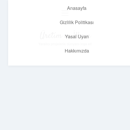
Anasayfa
menüyü
aç
Gizlilik Politikası
Üretim ve İlham
Yasal Uyarı
Yaratıcı projelerle dünyanı inşa et!
Hakkımızda