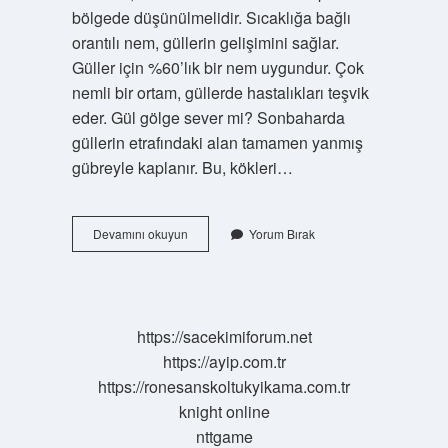
bölgede düşünülmelidir. Sıcaklığa bağlı
orantılı nem, güllerin gelişimini sağlar.
Güller için %60’lık bir nem uygundur. Çok
nemli bir ortam, güllerde hastalıkları teşvik
eder. Gül gölge sever mi? Sonbaharda
güllerin etrafındaki alan tamamen yanmış
gübreyle kaplanır. Bu, kökleri…
Gül
Devamını okuyun
Yorum Bırak
Güneşi
Mi
Sever
Gölgeyi
Mi
https://sacekimiforum.net
https://ayip.com.tr
https://ronesanskoltukyikama.com.tr
knight online
nttgame