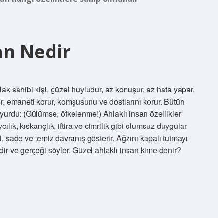
an Nedir
lak sahibi kişi, güzel huyludur, az konuşur, az hata yapar,
der, emaneti korur, komşusunu ve dostlarını korur. Bütün
 buyurdu: (Gülümse, öfkelenme!) Ahlaklı insan özellikleri
ycılık, kıskançlık, iftira ve cimrilik gibi olumsuz duygular
mi, sade ve temiz davranış gösterir. Ağzını kapalı tutmayı
icidir ve gerçeği söyler. Güzel ahlaklı insan kime denir?