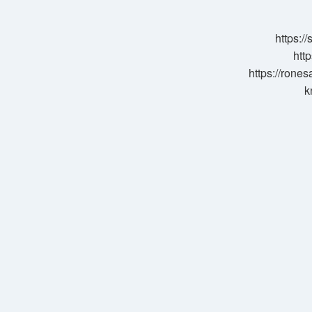
Nedir
https:/
http
https://rone
k