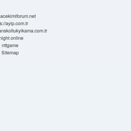
/sacekimiforum.net
s://ayip.com.tr
sanskoltukyikama.com.tr
night online
nttgame
Sitemap