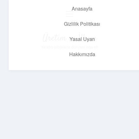
Anasayfa
menüyü
aç
Gizlilik Politikası
Üretim ve İlham
Yasal Uyarı
Yaratıcı projelerle dünyanı inşa et!
Hakkımızda