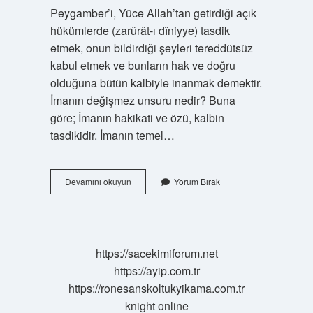
Peygamber’i, Yüce Allah’tan getirdiği açık
hükümlerde (zarûrât-ı dîniyye) tasdik
etmek, onun bildirdiği şeyleri tereddütsüz
kabul etmek ve bunların hak ve doğru
olduğuna bütün kalbiyle inanmak demektir.
İmanın değişmez unsuru nedir? Buna
göre; İmanın hakikati ve özü, kalbin
tasdikidir. İmanın temel…
İManın
Devamını okuyun
Yorum Bırak
Temeli
Nedir
https://sacekimiforum.net
https://ayip.com.tr
https://ronesanskoltukyikama.com.tr
knight online