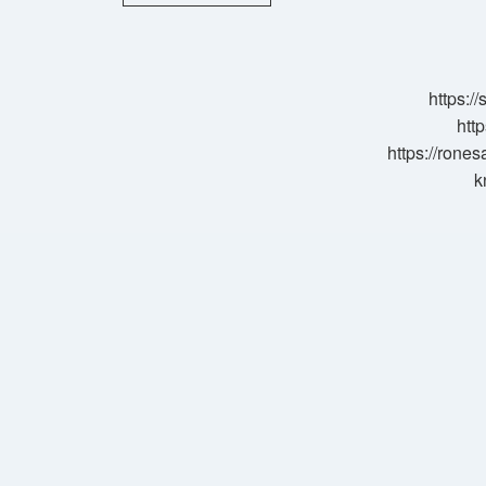
Yufkadan
Su
Böreği
Kaç
Derecede
https:/
Pişer
http
https://rone
k