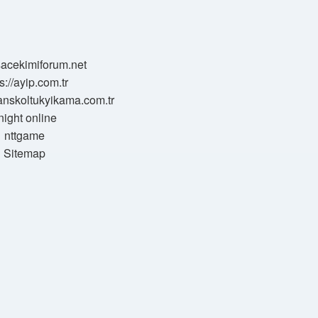
/sacekimiforum.net
s://ayip.com.tr
sanskoltukyikama.com.tr
night online
nttgame
Sitemap