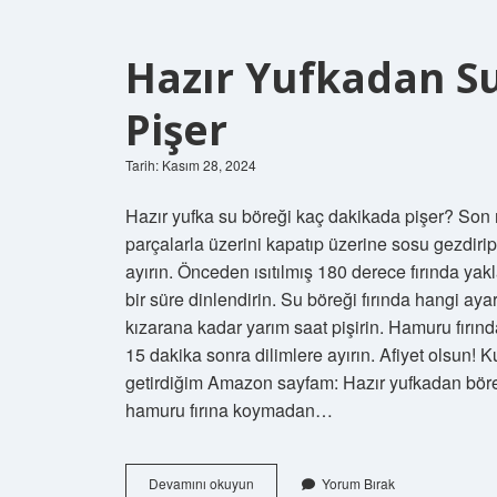
Hazır Yufkadan S
Pişer
Tarih: Kasım 28, 2024
Hazır yufka su böreği kaç dakikada pişer? Son
parçalarla üzerini kapatıp üzerine sosu gezdiri
ayırın. Önceden ısıtılmış 180 derece fırında yakl
bir süre dinlendirin. Su böreği fırında hangi ay
kızarana kadar yarım saat pişirin. Hamuru fırınd
15 dakika sonra dilimlere ayırın. Afiyet olsun! 
getirdiğim Amazon sayfam: Hazır yufkadan börek
hamuru fırına koymadan…
Hazır
Devamını okuyun
Yorum Bırak