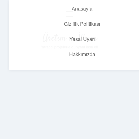
Anasayfa
menüyü
aç
Gizlilik Politikası
Üretim ve İlham
Yasal Uyarı
Yaratıcı projelerle dünyanı inşa et!
Hakkımızda