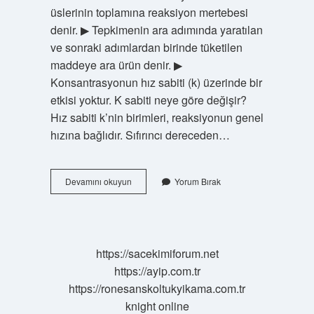
üslerinin toplamına reaksiyon mertebesi
denir. ▶ Tepkimenin ara adımında yaratılan
ve sonraki adımlardan birinde tüketilen
maddeye ara ürün denir. ▶
Konsantrasyonun hız sabiti (k) üzerinde bir
etkisi yoktur. K sabiti neye göre değişir?
Hız sabiti k’nin birimleri, reaksiyonun genel
hızına bağlıdır. Sıfırıncı dereceden…
Kimyasal
Devamını okuyun
Yorum Bırak
Tepkime
Hız
Sabiti
Nelere
Bağlı
https://sacekimiforum.net
https://ayip.com.tr
https://ronesanskoltukyikama.com.tr
knight online