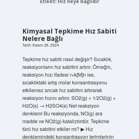
Etiket:
Hız neye bağlıdır
Kimyasal Tepkime Hız Sabiti
Nelere Bağlı
Tarih: Kasım 26, 2024
Tepkime hız sabiti nasıl değişir? Sıcaklık,
reaksiyonların hız sabitini artırır. Örneğin,
reaksiyon hızı ifadesi r=k[M]n ise,
sıcaklıktaki artış molar konsantrasyonu
etkilemez ancak hız sabitini artırarak
reaksiyon hızını artırır. SO2(g) + 1/2O2(g) +
H2O(s) → H2SO4(s) Net reaksiyon
denklemi Bu reaksiyonda, NO(g) ara
madde ve NO2(g) katalizördür. Tepkime
türü hız sabitini etkiler mi? ▶ Hız
denklemindeki konsantrasyon terimlerinin