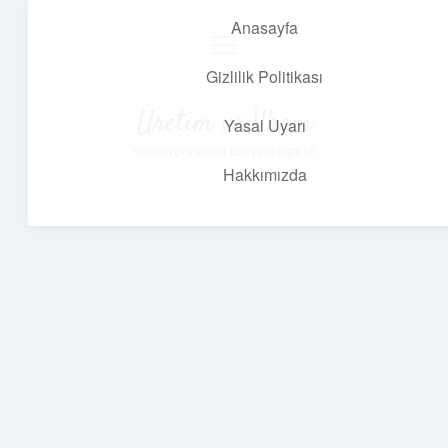
Anasayfa
menüyü
aç
Gizlilik Politikası
Üretim ve İlham
Yasal Uyarı
Yaratıcı projelerle dünyanı inşa et!
Hakkımızda