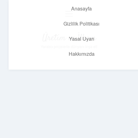
Anasayfa
menüyü
aç
Gizlilik Politikası
Üretim ve İlham
Yasal Uyarı
Yaratıcı projelerle dünyanı inşa et!
Hakkımızda