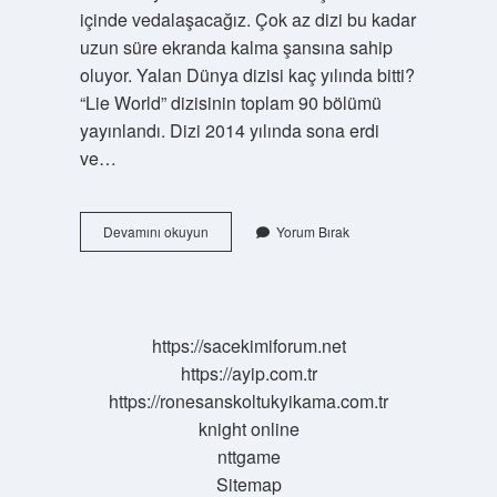
içinde vedalaşacağız. Çok az dizi bu kadar
uzun süre ekranda kalma şansına sahip
oluyor. Yalan Dünya dizisi kaç yılında bitti?
“Lie World” dizisinin toplam 90 bölümü
yayınlandı. Dizi 2014 yılında sona erdi
ve…
Yalan
Devamını okuyun
Yorum Bırak
Dünya
Bitti
Mi
https://sacekimiforum.net
https://ayip.com.tr
https://ronesanskoltukyikama.com.tr
knight online
nttgame
Sitemap