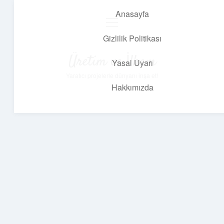
Anasayfa
menüyü
aç
Gizlilik Politikası
Üretim ve İlham
Yasal Uyarı
Yaratıcı projelerle dünyanı inşa et!
Hakkımızda