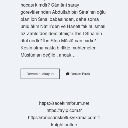
hocası kimdir? Sâmânî saray
görevlilerinden Abdullah bin Sina’nın oğlu
olan İbn Sina; babasından, daha sonra
ünlü âlim Nâtili’den ve Hanefi fakihi İsmail
ez-Zâhid’den ders almıştır. İbn-i Sina’nın
dini nedir? İbn Sina Müslüman mıdır?
Kesin olmamakla birlikte muhtemelen
Müslüman değildi, ancak…
Ibni
Devamını okuyun
Yorum Bırak
Sinanın
En
Önemli
Eseri
Nedir
https://sacekimiforum.net
https://ayip.com.tr
https://ronesanskoltukyikama.com.tr
knight online