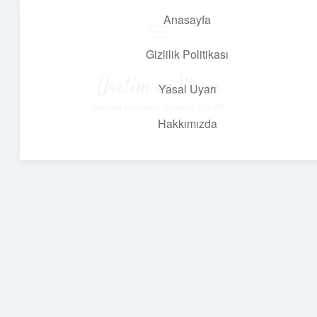
Anasayfa
menüyü
aç
Gizlilik Politikası
Üretim ve İlham
Yasal Uyarı
Yaratıcı projelerle dünyanı inşa et!
Hakkımızda