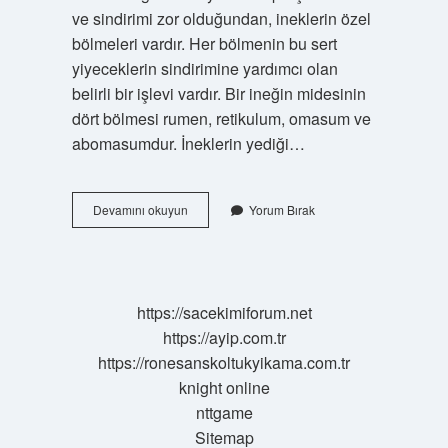
ve sindirimi zor olduğundan, ineklerin özel
bölmeleri vardır. Her bölmenin bu sert
yiyeceklerin sindirimine yardımcı olan
belirli bir işlevi vardır. Bir ineğin midesinin
dört bölmesi rumen, retikulum, omasum ve
abomasumdur. İneklerin yediği…
Inekte
Devamını okuyun
Yorum Bırak
Kaç
Tane
Mide
Var
https://sacekimiforum.net
https://ayip.com.tr
https://ronesanskoltukyikama.com.tr
knight online
nttgame
Sitemap