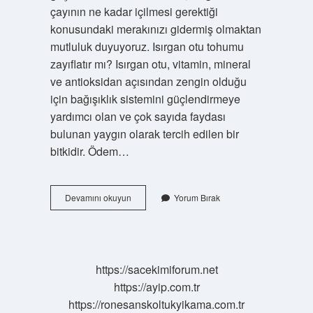
çayının ne kadar içilmesi gerektiği
konusundaki merakınızı gidermiş olmaktan
mutluluk duyuyoruz. Isırgan otu tohumu
zayıflatır mı? Isırgan otu, vitamin, mineral
ve antioksidan açısından zengin olduğu
için bağışıklık sistemini güçlendirmeye
yardımcı olan ve çok sayıda faydası
bulunan yaygın olarak tercih edilen bir
bitkidir. Ödem…
Isırgan
Devamını okuyun
Yorum Bırak
Otu
Tohumu
Nasil
Tuketilir
https://sacekimiforum.net
https://ayip.com.tr
https://ronesanskoltukyikama.com.tr