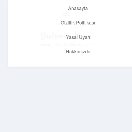
Anasayfa
menüyü
aç
Gizlilik Politikası
Üretim ve İlham
Yasal Uyarı
Yaratıcı projelerle dünyanı inşa et!
Hakkımızda