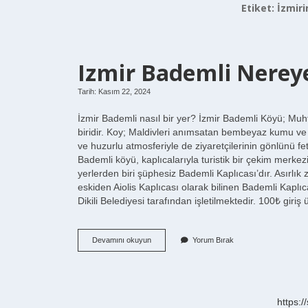
Etiket:
İzmiri
Izmir Bademli Nereye
Tarih: Kasım 22, 2024
İzmir Bademli nasıl bir yer? İzmir Bademli Köyü; Muh
biridir. Koy; Maldivleri anımsatan bembeyaz kumu ve m
ve huzurlu atmosferiyle de ziyaretçilerinin gönlünü 
Bademli köyü, kaplıcalarıyla turistik bir çekim merke
yerlerden biri şüphesiz Bademli Kaplıcası’dır. Asırlık 
eskiden Aiolis Kaplıcası olarak bilinen Bademli Kaplıc
Dikili Belediyesi tarafından işletilmektedir. 100₺ giriş
Izmir
Devamını okuyun
Yorum Bırak
Bademli
Nereye
Bağlı
https:/