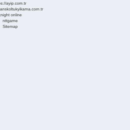
ps://ayip.com.tr
sanskoltukyikama.com.tr
knight online
nttgame
Sitemap