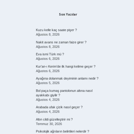
Son Yazılar
Kuzu kelle kaç saate pişer ?
Ağustos 8, 2026
Nakit avans ne zaman faize girer ?
Ağustos 8, 2026
Eva ismi Türk mü ?
Ağustos 6, 2026
Kur’an-ı Kerim’de ilk hangi kelime geçer ?
Ağustos 6, 2026
Ayağına dolanmak deyiminin anlamı nedir ?
Ağustos 5, 2026
Bol paça kumaş pantolonun altına nasıl
ayakkabı giyilir ?
Ağustos 4, 2026
Arabada ufak çizik nasıl geçer ?
Ağustos 4, 2026
Altın cildi güzelleştirir mi ?
Temmuz 30, 2026
Psikolojik ağrıların belirtileri nelerdir ?