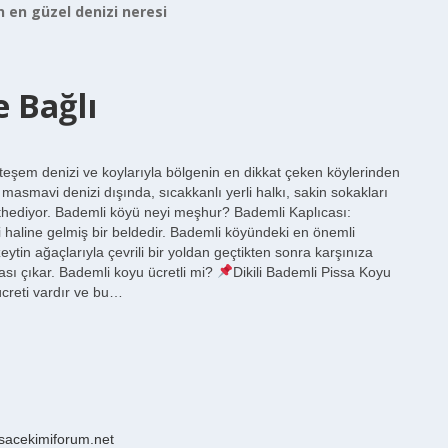
n en güzel denizi neresi
 Bağlı
teşem denizi ve koylarıyla bölgenin en dikkat çeken köylerinden
asmavi denizi dışında, sıcakkanlı yerli halkı, sakin sokakları
fethediyor. Bademli köyü neyi meşhur? Bademli Kaplıcası:
zi haline gelmiş bir beldedir. Bademli köyündeki en önemli
zeytin ağaçlarıyla çevrili bir yoldan geçtikten sonra karşınıza
ası çıkar. Bademli koyu ücretli mi?
Dikili Bademli Pissa Koyu
 ücreti vardır ve bu…
/sacekimiforum.net