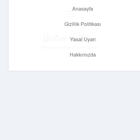
Anasayfa
menüyü
aç
Gizlilik Politikası
Üretim ve İlham
Yasal Uyarı
Yaratıcı projelerle dünyanı inşa et!
Hakkımızda