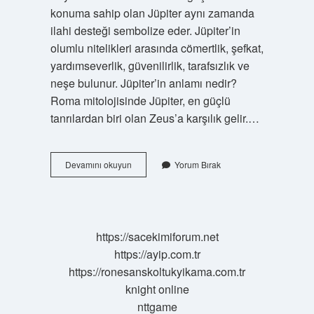
konuma sahip olan Jüpiter aynı zamanda
ilahi desteği sembolize eder. Jüpiter’in
olumlu nitelikleri arasında cömertlik, şefkat,
yardımseverlik, güvenilirlik, tarafsızlık ve
neşe bulunur. Jüpiter’in anlamı nedir?
Roma mitolojisinde Jüpiter, en güçlü
tanrılardan biri olan Zeus’a karşılık gelir.…
Jüpiter
Devamını okuyun
Yorum Bırak
Ne
Ifade
Ediyor
https://sacekimiforum.net
https://ayip.com.tr
https://ronesanskoltukyikama.com.tr
knight online
nttgame