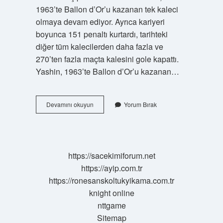
1963’te Ballon d’Or’u kazanan tek kaleci
olmaya devam ediyor. Ayrıca kariyeri
boyunca 151 penaltı kurtardı, tarihteki
diğer tüm kalecilerden daha fazla ve
270’ten fazla maçta kalesini gole kapattı.
Yashin, 1963’te Ballon d’Or’u kazanan…
Yashin
Devamını okuyun
Yorum Bırak
Kaç
Tane
Gol
Yedi
https://sacekimiforum.net
https://ayip.com.tr
https://ronesanskoltukyikama.com.tr
knight online
nttgame
Sitemap