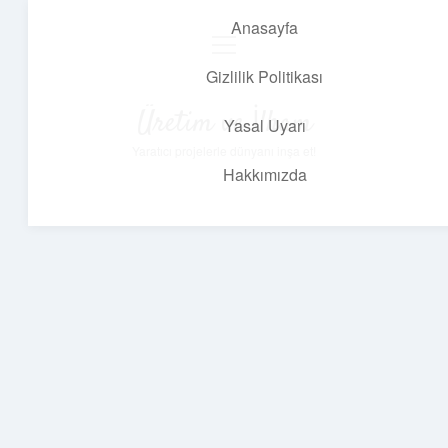
Anasayfa
menüyü
aç
Gizlilik Politikası
Üretim ve İlham
Yasal Uyarı
Yaratıcı projelerle dünyanı inşa et!
Hakkımızda