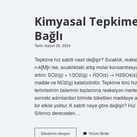
Kimyasal Tepkime 
Bağlı
Tarih: Kasım 26, 2024
Tepkime hız sabiti nasıl değişir? Sıcaklık, reaksiy
r=k[M]n ise, sıcaklıktaki artış molar konsantrasy
artırır. SO2(g) + 1/2O2(g) + H2O(s) → H2SO4(s
madde ve NO2(g) katalizördür. Tepkime türü hız
terimlerinin üslerinin toplamına reaksiyon mert
sonraki adımlardan birinde tüketilen maddeye a
bir etkisi yoktur. K sabiti neye göre değişir? Hız
Sıfırıncı dereceden…
Kimyasal
Devamını okuyun
Yorum Bırak