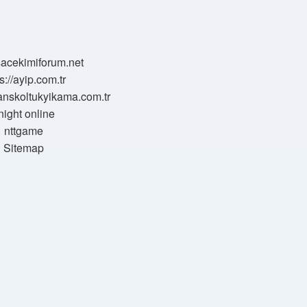
/sacekimiforum.net
s://ayip.com.tr
sanskoltukyikama.com.tr
night online
nttgame
Sitemap