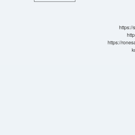
Tepkime
Hız
Sabiti
Nelere
Bağlı
https:/
http
https://rone
k