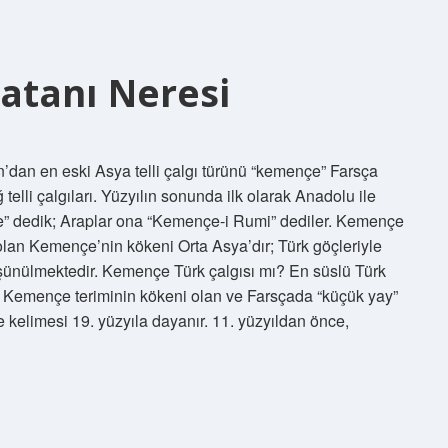
tanı Neresi
an’dan en eski Asya telli çalgı türünü “kemençe” Farsça
 telli çalgıları. Yüzyılın sonunda ilk olarak Anadolu ile
nçe” dedik; Araplar ona “Kemençe-i Rumi” dediler. Kemençe
i olan Kemençe’nin kökeni Orta Asya’dır; Türk göçleriyle
üşünülmektedir. Kemençe Türk çalgısı mı? En süslü Türk
: Kemençe teriminin kökeni olan ve Farsçada “küçük yay”
 kelimesi 19. yüzyıla dayanır. 11. yüzyıldan önce,