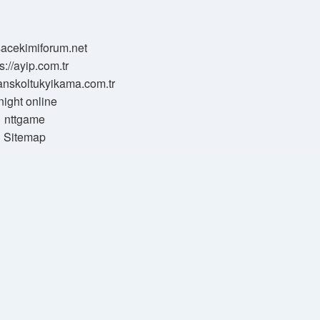
/sacekimiforum.net
s://ayip.com.tr
sanskoltukyikama.com.tr
night online
nttgame
Sitemap