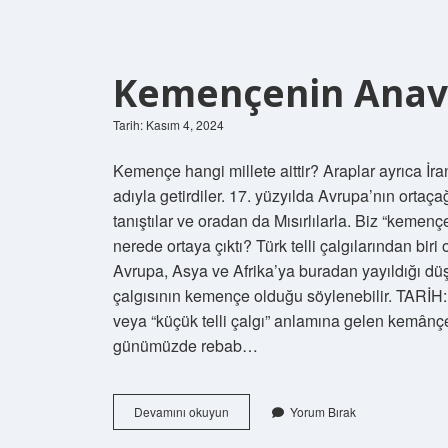
Kemençenin Anava
Tarih: Kasım 4, 2024
Kemençe hangi millete aittir? Araplar ayrıca İr
adıyla getirdiler. 17. yüzyılda Avrupa’nın ortaçağ
tanıştılar ve oradan da Mısırlılarla. Biz “keme
nerede ortaya çıktı? Türk telli çalgılarından bir
Avrupa, Asya ve Afrika’ya buradan yayıldığı d
çalgısının kemençe olduğu söylenebilir. TARİH
veya “küçük telli çalgı” anlamına gelen kemânçe
günümüzde rebab…
Kemençenin
Devamını okuyun
Yorum Bırak
Anavatanı
Neresi