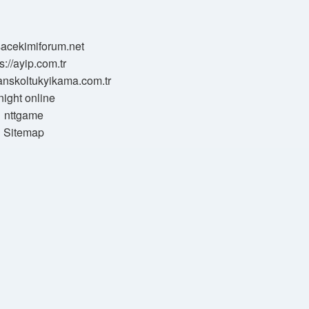
/sacekimiforum.net
s://ayip.com.tr
sanskoltukyikama.com.tr
night online
nttgame
Sitemap