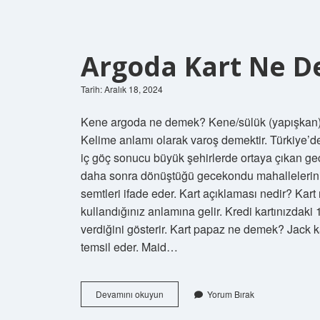
Argoda Kart Ne 
Tarih: Aralık 18, 2024
Kene argoda ne demek? Kene/sülük (yapışkan) 
Kelime anlamı olarak varoş demektir. Türkiye’d
iç göç sonucu büyük şehirlerde ortaya çıkan g
daha sonra dönüştüğü gecekondu mahallelerini 
semtleri ifade eder. Kart açıklaması nedir? Kar
kullandığınız anlamına gelir. Kredi kartınızdaki
verdiğini gösterir. Kart papaz ne demek? Jack ka
temsil eder. Maid…
Argoda
Devamını okuyun
Yorum Bırak
Kart
Ne