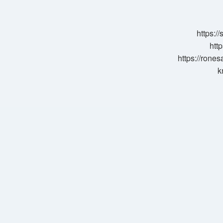
Demek
https:/
http
https://rone
k