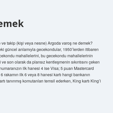
Demek
ve takip (kişi veya nesne) Argoda varoş ne demek?
eki güncel anlamıyla gecekondular, 1950’lerden itibaren
ecekondu mahallelerini, bu gecekondu mahallelerinin
ve son olarak da plansız kentleşmenin sıkıntısını çeken
t numaranızın ilk hanesi 4 ise Visa; 5 puan Mastercard
 16 rakamın ilk 6 veya 8 hanesi kartı hangi bankanın
rtı tanınmış komutanları temsil ederken, King kartı King’i