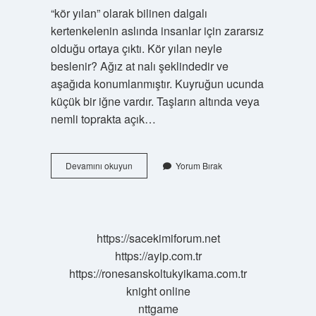
“kör yılan” olarak bilinen dalgalı
kertenkelenin aslında insanlar için zararsız
olduğu ortaya çıktı. Kör yılan neyle
beslenir? Ağız at nalı şeklindedir ve
aşağıda konumlanmıştır. Kuyruğun ucunda
küçük bir iğne vardır. Taşların altında veya
nemli toprakta açık…
Kör
Devamını okuyun
Yorum Bırak
Yılanı
Zehirli
Mi
https://sacekimiforum.net
https://ayip.com.tr
https://ronesanskoltukyikama.com.tr
knight online
nttgame