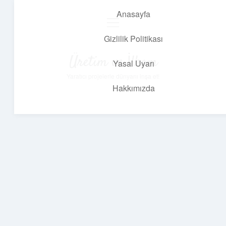
Anasayfa
menüyü
aç
Gizlilik Politikası
Üretim ve İlham
Yasal Uyarı
Yaratıcı projelerle dünyanı inşa et!
Hakkımızda