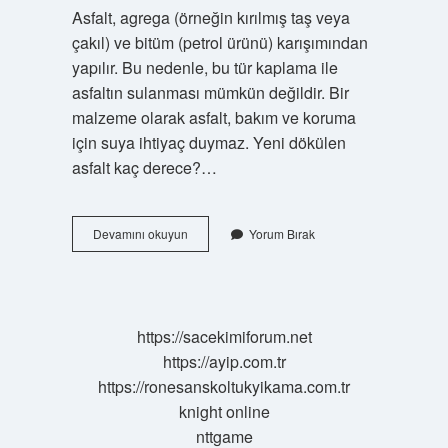
Asfalt, agrega (örneğin kırılmış taş veya
çakıl) ve bitüm (petrol ürünü) karışımından
yapılır. Bu nedenle, bu tür kaplama ile
asfaltın sulanması mümkün değildir. Bir
malzeme olarak asfalt, bakım ve koruma
için suya ihtiyaç duymaz. Yeni dökülen
asfalt kaç derece?…
Yeni
Devamını okuyun
Yorum Bırak
Dökülmüş
Asfalt
Ne
Zaman
Kurur
https://sacekimiforum.net
https://ayip.com.tr
https://ronesanskoltukyikama.com.tr
knight online
nttgame