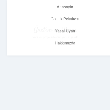
Anasayfa
menüyü
aç
Gizlilik Politikası
Üretim ve İlham
Yasal Uyarı
Yaratıcı projelerle dünyanı inşa et!
Hakkımızda