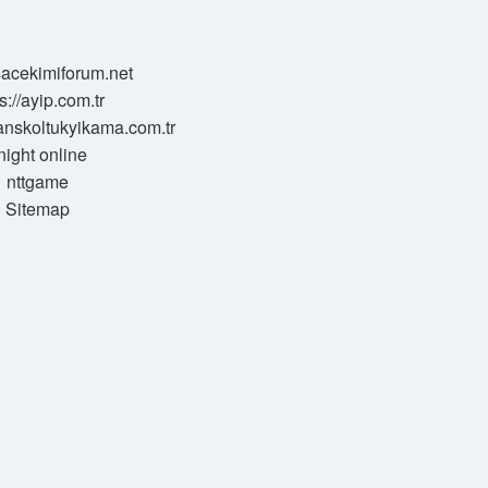
/sacekimiforum.net
s://ayip.com.tr
sanskoltukyikama.com.tr
night online
nttgame
Sitemap