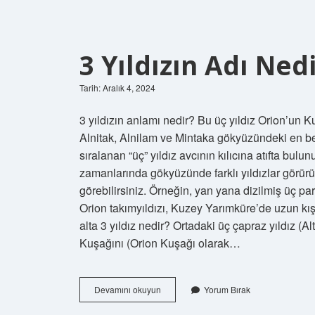
3 Yıldızın Adı Ned
Tarih: Aralık 4, 2024
3 yıldızın anlamı nedir? Bu üç yıldız Orion’un Ku
Alnitak, Alnilam ve Mintaka gökyüzündeki en beli
sıralanan “üç” yıldız avcının kılıcına atıfta bulun
zamanlarında gökyüzünde farklı yıldızlar görürü
görebilirsiniz. Örneğin, yan yana dizilmiş üç p
Orion takımyıldızı, Kuzey Yarımküre’de uzun kış
alta 3 yıldız nedir? Ortadaki üç çapraz yıldız (A
Kuşağını (Orion Kuşağı olarak…
3
Devamını okuyun
Yorum Bırak
Yıldızın
Adı