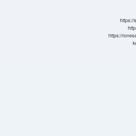
Nedir
https:/
http
https://rone
k