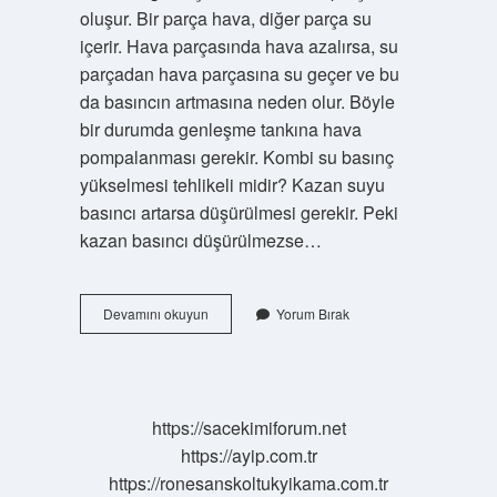
oluşur. Bir parça hava, diğer parça su
içerir. Hava parçasında hava azalırsa, su
parçadan hava parçasına su geçer ve bu
da basıncın artmasına neden olur. Böyle
bir durumda genleşme tankına hava
pompalanması gerekir. Kombi su basınç
yükselmesi tehlikeli midir? Kazan suyu
basıncı artarsa ​​düşürülmesi gerekir. Peki
kazan basıncı düşürülmezse…
Kombi
Devamını okuyun
Yorum Bırak
Su
Basıncı
Neden
Yükselir
https://sacekimiforum.net
https://ayip.com.tr
https://ronesanskoltukyikama.com.tr