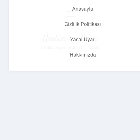
Anasayfa
menüyü
aç
Gizlilik Politikası
Üretim ve İlham
Yasal Uyarı
Yaratıcı projelerle dünyanı inşa et!
Hakkımızda