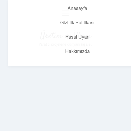
Anasayfa
menüyü
aç
Gizlilik Politikası
Üretim ve İlham
Yasal Uyarı
Yaratıcı projelerle dünyanı inşa et!
Hakkımızda