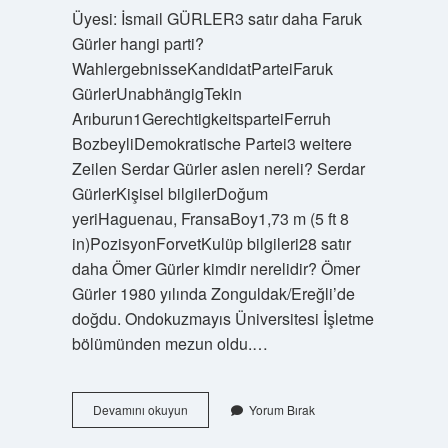
Üyesi: İsmail GÜRLER3 satır daha Faruk
Gürler hangi parti?
WahlergebnisseKandidatParteiFaruk
GürlerUnabhängigTekin
Arıburun1GerechtigkeitsparteiFerruh
BozbeyliDemokratische Partei3 weitere
Zeilen Serdar Gürler aslen nereli? Serdar
GürlerKişisel bilgilerDoğum
yeriHaguenau, FransaBoy1,73 m (5 ft 8
in)PozisyonForvetKulüp bilgileri28 satır
daha Ömer Gürler kimdir nerelidir? Ömer
Gürler 1980 yılında Zonguldak/Ereğli’de
doğdu. Ondokuzmayıs Üniversitesi İşletme
bölümünden mezun oldu.…
Gürler
Devamını okuyun
Yorum Bırak
Ailesi
Kimdir