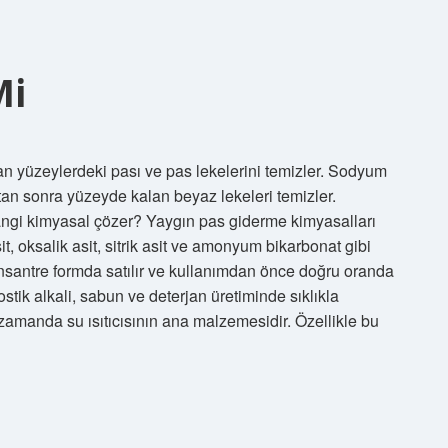
Mi
an yüzeylerdeki pası ve pas lekelerini temizler. Sodyum
ktan sonra yüzeyde kalan beyaz lekeleri temizler.
angi kimyasal çözer? Yaygın pas giderme kimyasalları
asit, oksalik asit, sitrik asit ve amonyum bikarbonat gibi
nsantre formda satılır ve kullanımdan önce doğru oranda
Kostik alkali, sabun ve deterjan üretiminde sıklıkla
ı zamanda su ısıtıcısının ana malzemesidir. Özellikle bu