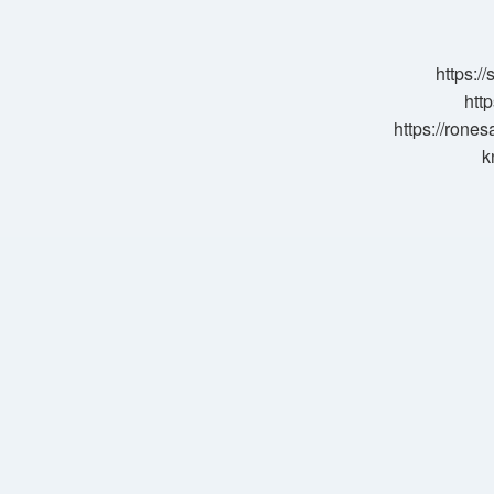
Mi
https:/
http
https://rone
k