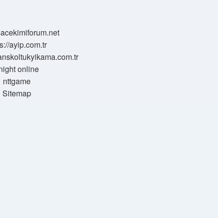
/sacekimiforum.net
s://ayip.com.tr
sanskoltukyikama.com.tr
night online
nttgame
Sitemap