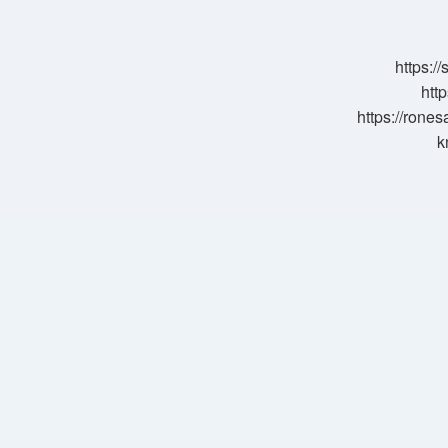
Adı
Nedir
https:/
http
https://rone
k