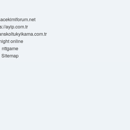
/sacekimiforum.net
s://ayip.com.tr
sanskoltukyikama.com.tr
night online
nttgame
Sitemap