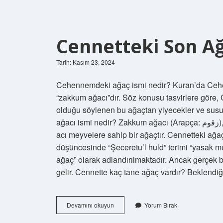
Cennetteki Son Ağ
Tarih: Kasım 23, 2024
Cehennemdeki ağaç ismi nedir? Kuran’da Cehen
“zakkum ağacı”dır. Söz konusu tasvirlere göre
olduğu söylenen bu ağaçtan yiyecekler ve susuz
ağacı ismi nedir? Zakkum ağacı (Arapça: زقوم), İslam’a göre, cehennemde yetiştiğine inanılan, ölümcül,
acı meyvelere sahip bir ağaçtır. Cennetteki ağa
düşüncesinde “Şeceretu’l huld” terimi “yasak m
ağaç” olarak adlandırılmaktadır. Ancak gerçek 
gelir. Cennette kaç tane ağaç vardır? Beklendi
Cennetteki
Devamını okuyun
Yorum Bırak
Son
Ağacın