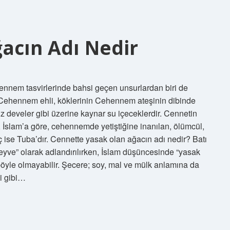
acın Adı Nedir
nem tasvirlerinde bahsi geçen unsurlardan biri de
, Cehennem ehli, köklerinin Cehennem ateşinin dibinde
 develer gibi üzerine kaynar su içeceklerdir. Cennetin
ç ise Tuba’dır. Cennette yasak olan ağacın adı nedir? Batı
eyve” olarak adlandırılırken, İslam düşüncesinde “yasak
böyle olmayabilir. Şecere; soy, mal ve mülk anlamına da
ği gibi…