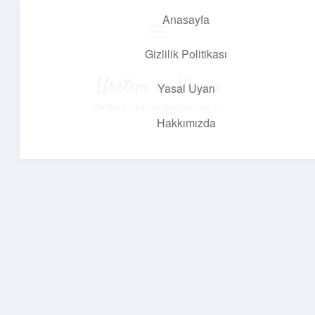
Anasayfa
menüyü
aç
Gizlilik Politikası
Üretim ve İlham
Yasal Uyarı
Yaratıcı projelerle dünyanı inşa et!
Hakkımızda