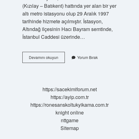
(Kızılay – Batıkent) hattında yer alan bir yer
altı metro istasyonu olup 29 Aralık 1997
tarihinde hizmete açılmıştır. İstasyon,
Altındağ ilçesinin Hacı Bayram semtinde,
İstanbul Caddesi üzerinde…
Ulus
Devamını okuyun
Yorum Bırak
Hangi
Otobüs
Gidiyor
https://sacekimiforum.net
https://ayip.com.tr
https://ronesanskoltukyikama.com.tr
knight online
nttgame
Sitemap