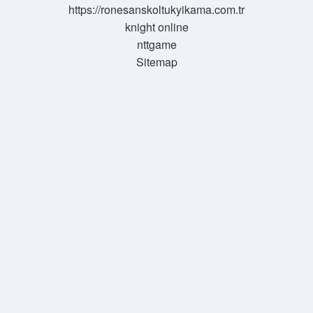
https://ronesanskoltukyikama.com.tr
knight online
nttgame
Sitemap