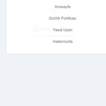
Anasayfa
menüyü
aç
Gizlilik Politikası
Üretim ve İlham
Yasal Uyarı
Yaratıcı projelerle dünyanı inşa et!
Hakkımızda