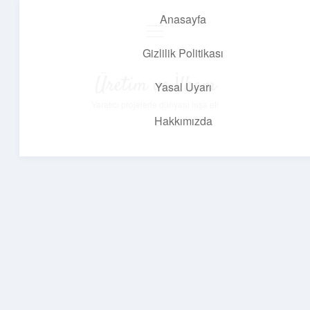
Anasayfa
menüyü
aç
Gizlilik Politikası
Üretim ve İlham
Yasal Uyarı
Yaratıcı projelerle dünyanı inşa et!
Hakkımızda