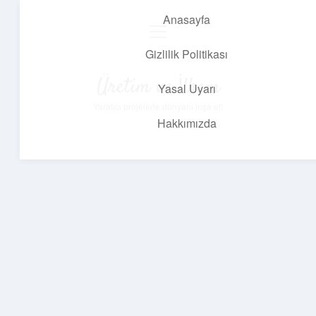
Anasayfa
menüyü
aç
Gizlilik Politikası
Üretim ve İlham
Yasal Uyarı
Yaratıcı projelerle dünyanı inşa et!
Hakkımızda