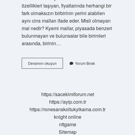
özellikleri taşıyan, fiyatlarında herhangi bir
fark olmaksızın birbirinin yerini alabilen
aynı cins malları ifade eder. Misli olmayan
mal nedir? Kyemi mallar, piyasada benzeri
bulunmayan ve bulunsalar bile birimleri
arasında, birinin…
Para
Devamını okuyun
Yorum Bırak
Misli
Mal
Mıdır
https://sacekimiforum.net
https://ayip.com.tr
https://ronesanskoltukyikama.com.tr
knight online
nttgame
Sitemap