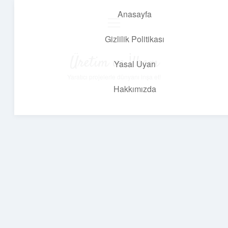
Anasayfa
menüyü
aç
Gizlilik Politikası
Üretim ve İlham
Yasal Uyarı
Yaratıcı projelerle dünyanı inşa et!
Hakkımızda