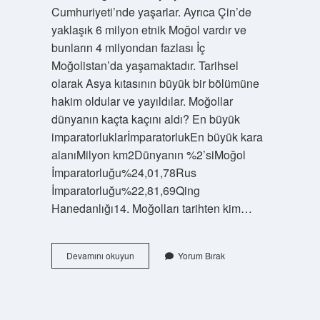
Cumhuriyeti’nde yaşarlar. Ayrıca Çin’de
yaklaşık 6 milyon etnik Moğol vardır ve
bunların 4 milyondan fazlası İç
Moğolistan’da yaşamaktadır. Tarihsel
olarak Asya kıtasının büyük bir bölümüne
hakim oldular ve yayıldılar. Moğollar
dünyanın kaçta kaçını aldı? En büyük
imparatorluklarİmparatorlukEn büyük kara
alanıMilyon km2Dünyanın %2’siMoğol
İmparatorluğu%24,01,78Rus
İmparatorluğu%22,81,69Qing
Hanedanlığı14. Moğolları tarihten kim…
Moğollar
Devamını okuyun
Yorum Bırak
Avrupada
Nereye
Kadar
Ilerledi