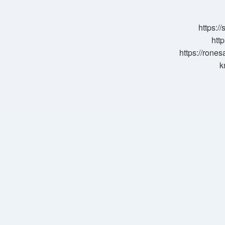
Tarih
https:/
http
https://rone
k