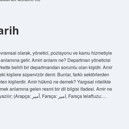
arih
amsal olarak, yönetici, pozisyonu ve kamu hizmetiyle
şi anlamına gelir. Amiri anlamı ne? Departman yöneticisi
kette belirli bir departmandan sorumlu olan kişidir. Amir
ki kişilere süpervizör denir. Bunlar, farklı sektörlerden
eten kişilerdir. Amir hükmü ne demek? Yargısal nitelikte
ek anlamına gelen resmi bir dil bilgisi ifadesi. Amir ne
demek isim? Amir (Ameer veya Emir olarak da yazılır; (Arapça: أمير, Farsça: امیر, Farsça telaffuzu:…