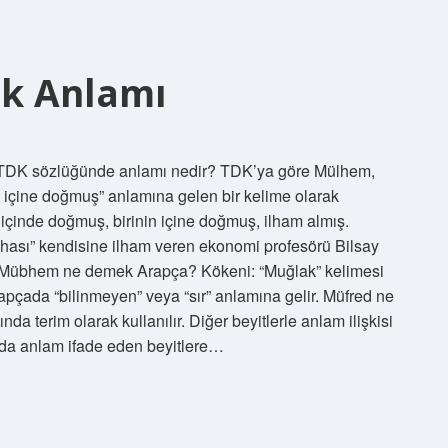
k Anlamı
 TDK sözlüğünde anlamı nedir? TDK’ya göre Mülhem,
in içine doğmuş” anlamına gelen bir kelime olarak
çinde doğmuş, birinin içine doğmuş, ilham almış.
dehası” kendisine ilham veren ekonomi profesörü Bilsay
u. Mübhem ne demek Arapça? Kökeni: “Muğlak” kelimesi
a terim olarak kullanılır. Diğer beyitlerle anlam ilişkisi
da anlam ifade eden beyitlere…