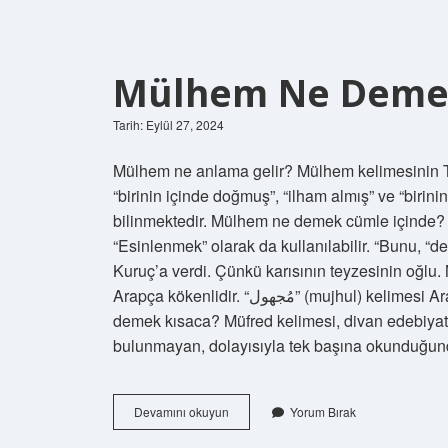
Mülhem Ne Deme
Tarih: Eylül 27, 2024
Mülhem ne anlama gelir? Mülhem kelimesinin
“birinin içinde doğmuş”, “ilham almış” ve “birin
bilinmektedir. Mülhem ne demek cümle içinde? i
“Esinlenmek” olarak da kullanılabilir. “Bunu, “
Kuruç’a verdi. Çünkü karısının teyzesinin oğl
Arapça kökenlidir. “مُجهول” (mujhul) kelimesi Arapçada “bilinmeyen” veya “sır” anlamına gelir. Müfred ne
demek kısaca? Müfred kelimesi, divan edebiyatınd
bulunmayan, dolayısıyla tek başına okunduğun
Mülhem
Devamını okuyun
Yorum Bırak
Ne
Demek