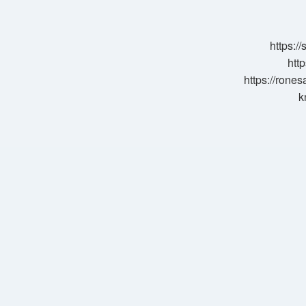
Anlamı
https:/
http
https://rone
k