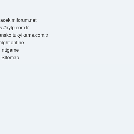
/sacekimiforum.net
s://ayip.com.tr
sanskoltukyikama.com.tr
night online
nttgame
Sitemap