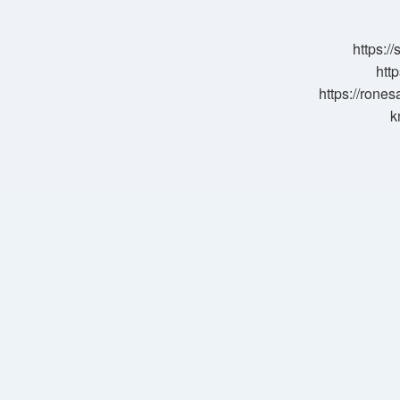
Ile
Gösterilir
https:/
http
https://rone
k