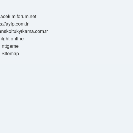
/sacekimiforum.net
s://ayip.com.tr
sanskoltukyikama.com.tr
night online
nttgame
Sitemap